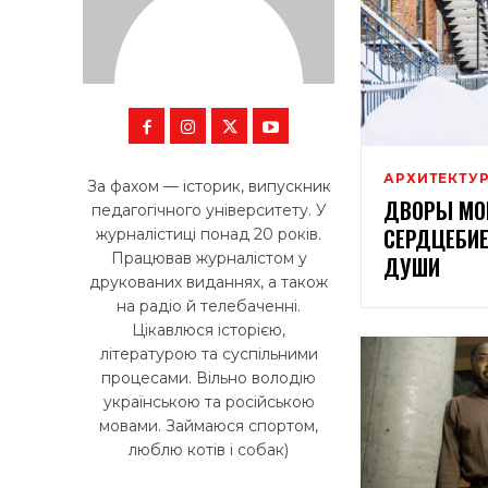
АРХИТЕКТУ
За фахом — історик, випускник
ДВОРЫ МО
педагогічного університету. У
СЕРДЦЕБИ
журналістиці понад 20 років.
Працював журналістом у
ДУШИ
друкованих виданнях, а також
на радіо й телебаченні.
Цікавлюся історією,
літературою та суспільними
процесами. Вільно володію
українською та російською
мовами. Займаюся спортом,
люблю котів і собак)