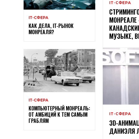
ІТ-СФЕРА
СТРИМИНГ
МОНРЕАЛЕ
ІТ-СФЕРА
КАК ДЕЛА, IT-РЫНОК
КАНАДСКИ
МОНРЕАЛЯ?
МУЗЫКЕ, В
ІТ-СФЕРА
КОМПЬЮТЕРНЫЙ МОНРЕАЛЬ:
ОТ АМБИЦИЙ К ТЕМ САМЫМ
ІТ-СФЕРА
ГРАБЛЯМ
3D-АНИМАЦ
ДАНИЭЛЯ 