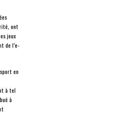
nées
rité, ont
es jeux
t de l’e-
-sport en
nt à tel
ibué à
et