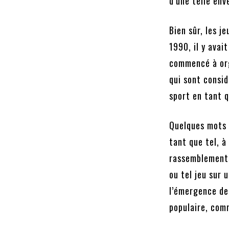
d’une telle env
Bien sûr, les j
1990, il y avai
commencé à org
qui sont consid
sport en tant q
Quelques mots 
tant que tel, à
rassemblements 
ou tel jeu sur 
l’émergence de
populaire, com