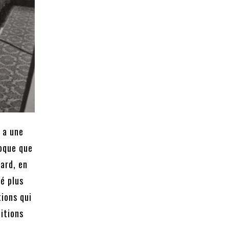
i a une
poque que
tard, en
é plus
ions qui
titions