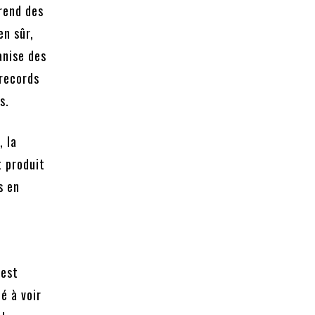
prend des
en sûr,
anise des
 records
s.
, la
t produit
s en
 est
é à voir