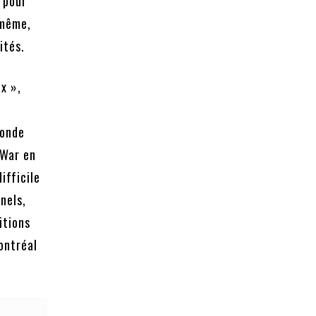
 pour
 même,
ités.
x »,
monde
eWar en
ifficile
nels,
itions
Montréal