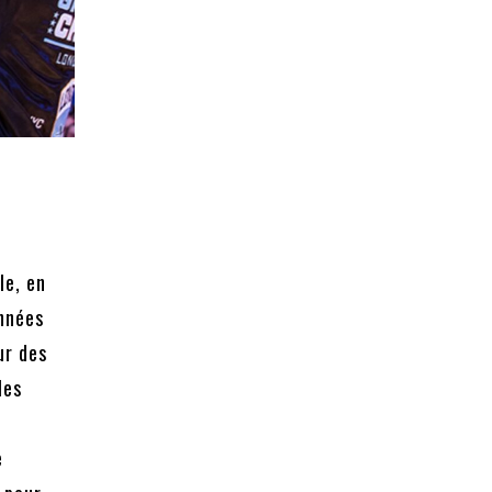
le, en
années
ur des
les
e