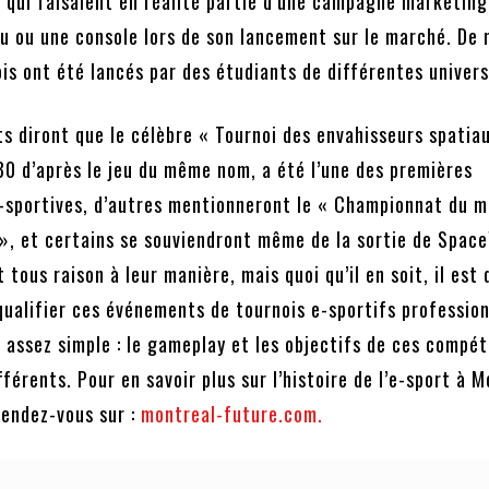
x qui faisaient en réalité partie d’une campagne marketing
eu ou une console lors de son lancement sur le marché. De
is ont été lancés par des étudiants de différentes univers
s diront que le célèbre « Tournoi des envahisseurs spatiau
80 d’après le jeu du même nom, a été l’une des premières
-sportives, d’autres mentionneront le « Championnat du 
», et certains se souviendront même de la sortie de Spac
 tous raison à leur manière, mais quoi qu’il en soit, il est d
qualifier ces événements de tournois e-sportifs profession
 assez simple : le gameplay et les objectifs de ces compét
fférents. Pour en savoir plus sur l’histoire de l’e-sport à 
rendez-vous sur :
montreal-future.com.