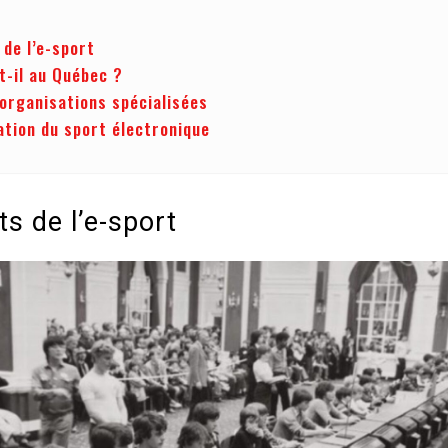
 de l’e-sport
t-il au Québec ?
’organisations spécialisées
tion du sport électronique
s de l’e-sport