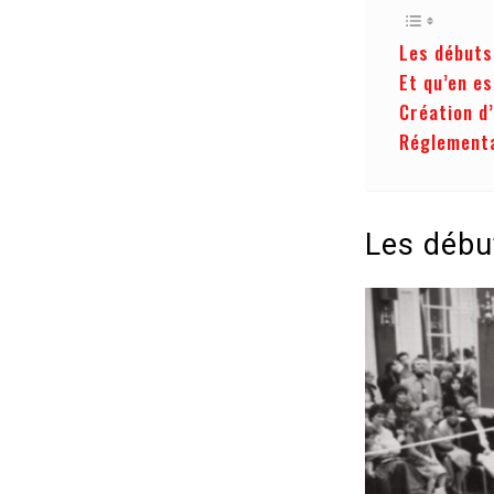
Les débuts
Et qu’en es
Création d
Réglementa
Les début