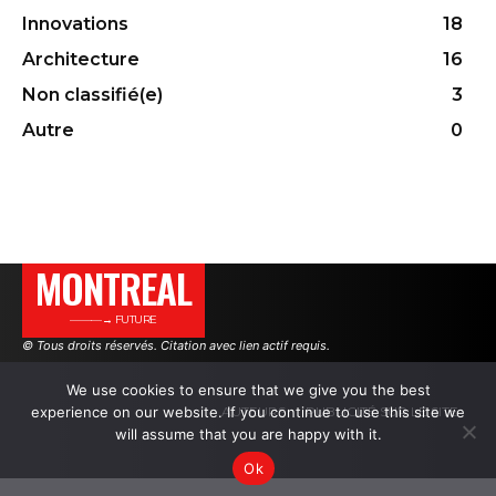
Innovations
18
Architecture
16
Non classifié(e)
3
Autre
0
MONTREAL
———→ FUTURE
© Tous droits réservés. Citation avec lien actif requis.
We use cookies to ensure that we give you the best
AUTEURS
PUBLICITÉ SUR LE SITE
experience on our website. If you continue to use this site we
will assume that you are happy with it.
Ok
.
.
.