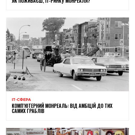
ЯК ПОЖИВАЄШ, IT-РИНКУ МОНРЕАЛЯ?
ІТ-СФЕРА
КОМП’ЮТЕРНИЙ МОНРЕАЛЬ: ВІД АМБІЦІЙ ДО ТИХ
САМИХ ГРАБЛІВ