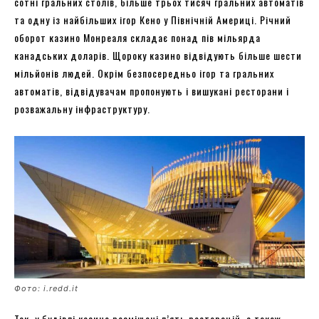
сотні гральних столів, більше трьох тисяч гральних автоматів
та одну із найбільших ігор Кено у Північній Америці. Річний
оборот казино Монреаля складає понад пів мільярда
канадських доларів. Щороку казино відвідують більше шести
мільйонів людей. Окрім безпосередньо ігор та гральних
автоматів, відвідувачам пропонують і вишукані ресторани і
розважальну інфраструктуру.
Фото: i.redd.it
Так, у будівлі казино розміщені п’ять ресторацій, а також