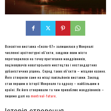
Всесвітня виставка «Експо-67» залишилася у Монреалі
численні архітектурні об’єкти, завдяки яким місто
перетворилося на точку притягання мандрівників,
поціновувачів новаторського мистецтва і нестандартних
урбаністичних рішень. Серед таких об’єктів – місцеве казино.
Його створили саме на місці павільйонів виставки. Заклад
став першим в історії Монреаля та одразу – найбільшим в
країні. Як його створювали та чим приваблює мандрівників –
пишемо далі на
montreal-future
.
Історія створення