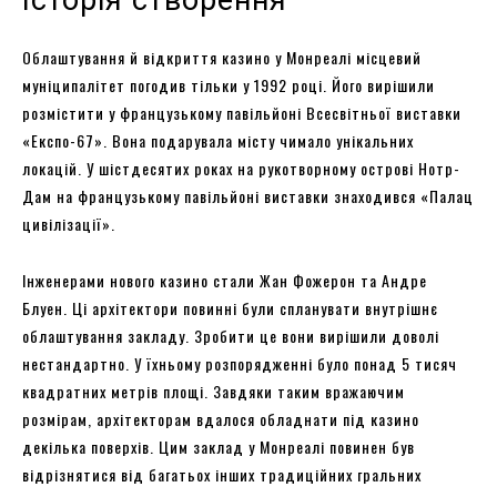
Облаштування й відкриття казино у Монреалі місцевий
муніципалітет погодив тільки у 1992 році. Його вирішили
розмістити у французькому павільйоні Всесвітньої виставки
«Експо-67». Вона подарувала місту чимало унікальних
локацій. У шістдесятих роках на рукотворному острові Нотр-
Дам на французькому павільйоні виставки знаходився «Палац
цивілізації».
Інженерами нового казино стали Жан Фожерон та Андре
Блуен. Ці архітектори повинні були спланувати внутрішнє
облаштування закладу. Зробити це вони вирішили доволі
нестандартно. У їхньому розпорядженні було понад 5 тисяч
квадратних метрів площі. Завдяки таким вражаючим
розмірам, архітекторам вдалося обладнати під казино
декілька поверхів. Цим заклад у Монреалі повинен був
відрізнятися від багатьох інших традиційних гральних