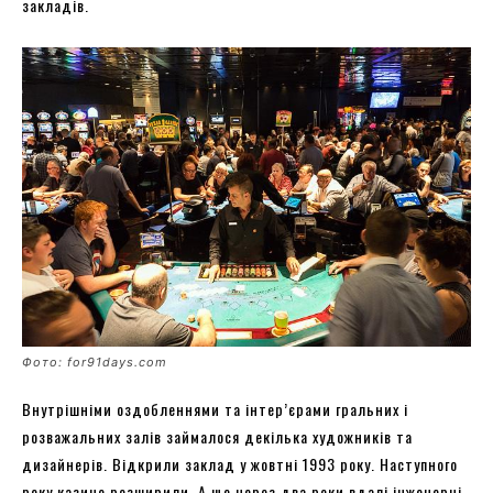
закладів.
Фото: for91days.com
Внутрішніми оздобленнями та інтер’єрами гральних і
розважальних залів займалося декілька художників та
дизайнерів. Відкрили заклад у жовтні 1993 року. Наступного
року казино розширили. А ще через два роки вдалі інженерні