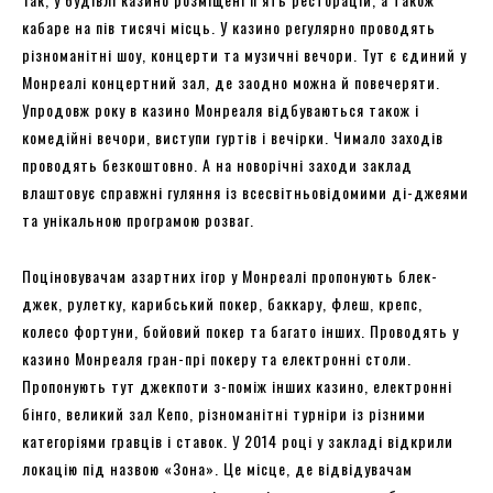
кабаре на пів тисячі місць. У казино регулярно проводять
різноманітні шоу, концерти та музичні вечори. Тут є єдиний у
Монреалі концертний зал, де заодно можна й повечеряти.
Упродовж року в казино Монреаля відбуваються також і
комедійні вечори, виступи гуртів і вечірки. Чимало заходів
проводять безкоштовно. А на новорічні заходи заклад
влаштовує справжні гуляння із всесвітньовідомими ді-джеями
та унікальною програмою розваг.
Поціновувачам азартних ігор у Монреалі пропонують блек-
джек, рулетку, карибський покер, баккару, флеш, крепс,
колесо фортуни, бойовий покер та багато інших. Проводять у
казино Монреаля гран-прі покеру та електронні столи.
Пропонують тут джекпоти з-поміж інших казино, електронні
бінго, великий зал Кепо, різноманітні турніри із різними
категоріями гравців і ставок. У 2014 році у закладі відкрили
локацію під назвою «Зона». Це місце, де відвідувачам