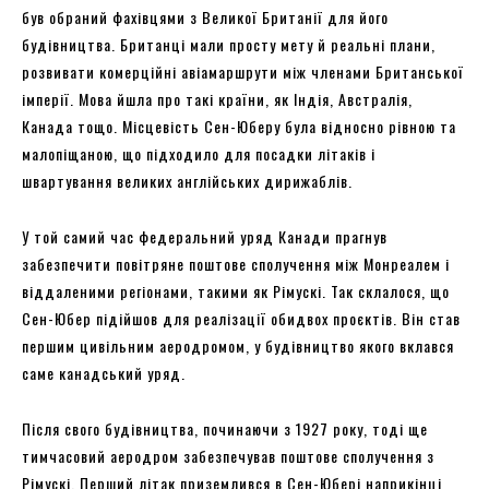
був обраний фахівцями з Великої Британії для його
будівництва. Британці мали просту мету й реальні плани,
розвивати комерційні авіамаршрути між членами Британської
імперії. Мова йшла про такі країни, як Індія, Австралія,
Канада тощо. Місцевість Сен-Юберу була відносно рівною та
малопіщаною, що підходило для посадки літаків і
швартування великих англійських дирижаблів.
У той самий час федеральний уряд Канади прагнув
забезпечити повітряне поштове сполучення між Монреалем і
віддаленими регіонами, такими як Рімускі. Так склалося, що
Сен-Юбер підійшов для реалізації обидвох проєктів. Він став
першим цивільним аеродромом, у будівництво якого вклався
саме канадський уряд.
Після свого будівництва, починаючи з 1927 року, тоді ще
тимчасовий аеродром забезпечував поштове сполучення з
Рімускі. Перший літак приземлився в Сен-Юбері наприкінці