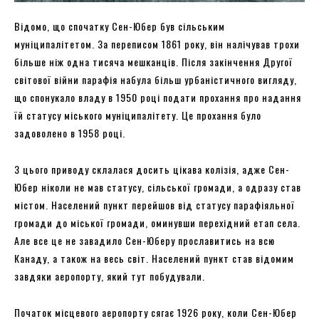
Відомо, що спочатку Сен-Юбер був сільським
муніципалітетом. За переписом 1861 року, він налічував трохи
більше ніж одна тисяча мешканців. Після закінчення Другої
світової війни парафія набула більш урбаністичного вигляду,
що спонукало владу в 1950 році подати прохання про надання
їй статусу міського муніципалітету. Це прохання було
задоволено в 1958 році.
З цього приводу склалася досить цікава колізія, адже Сен-
Юбер ніколи не мав статусу, сільської громади, а одразу став
містом. Населений пункт перейшов від статусу парафіяльної
громади до міської громади, оминувши перехідний етап села.
Але все це не завадило Сен-Юберу прославитись на всю
Канаду, а також на весь світ. Населений пункт став відомим
завдяки аеропорту, який тут побудували.
Початок місцевого аеропорту сягає 1926 року, коли Сен-Юбер