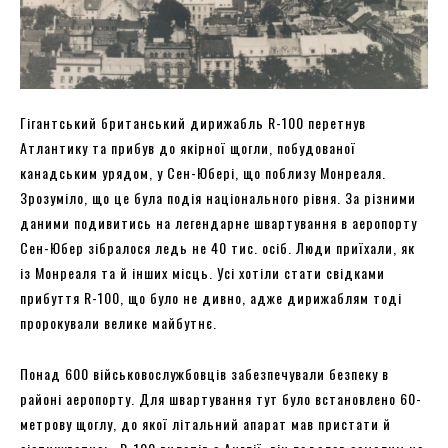
Гігантський британський дирижабль R-100 перетнув
Атлантику та прибув до якірної щогли, побудованої
канадським урядом, у Сен-Юбері, що поблизу Монреаля.
Зрозуміло, що це була подія національного рівня. За різними
даними подивитись на легендарне швартування в аеропорту
Сен-Юбер зібралося ледь не 40 тис. осіб. Люди приїхали, як
із Монреаля та й інших місць. Усі хотіли стати свідками
прибуття R-100, що було не дивно, адже дирижаблям тоді
пророкували велике майбутнє.
Понад 600 військовослужбовців забезпечували безпеку в
районі аеропорту. Для швартування тут було встановлено 60-
метрову щоглу, до якої літальний апарат мав пристати й