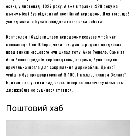
осені, у листопаді 1927 року. А вже в травні 1928 року на
цьому місці був відкритий постійний аеродром. Для того, щоб
усе здійснити була проведена гігантська робота.
Контролем і будівництвом аеродрому керував у той час
мешканець Сен-Юбера, який походив із родини спадкових
працівників місцевого муніципалітету, Анрі Рошело. Саме за
його безпосереднім керівництвом, зокрема, була зведена
причальна щогла для закріплення дирижаблів. До якої
успішно був пришвартований R-100. На жаль, планам Великої
Британії запустити над своєю імперією незлічену кількість
дирижаблів не судилося статися.
Поштовий хаб