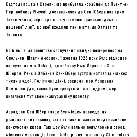
Відтоді пошта з Європи, що прибувала кораблем до Пуент-о-
Пер, поблизу Рімускі, доставлялася до Сен-Юбера повітрям.
Таким чином, аеропорт став частиною трансканадської
поштової лінії, до якої входили такі міста, як Оттава та
Торонто.
Ба більше, авіапоштове сполучення швидко поширилося на
Сполучені Штати Америки. 1 жовтня 1928 року було відкрито
сполучення між Олбані, що поблизу Нью-Йорка, та Сен-
Юбером. Рейс з Олбані в Сен-Юбері зустрів натовп із кількох
тисяч людей. Політичні діячі, зокрема, мер Монреаля
Камілліен Уде, також були присутній на аеродромі, мер
виголосив тут свою інавгураційну промову.
Аеродром Сен-Юбер також був місцем проведення
різноманітних авіашоу, які в ті часи в газетах іноді називали
конкурсами краси. Такі шоу були вельми популярними серед
місцевих мешканців і гостей Монреаля на початку XX століття.