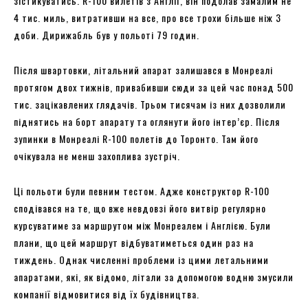
зістикуватись. R-100 вилетів з Англії, він подолав замалим не
4 тис. миль, витративши на все, про все трохи більше ніж 3
доби. Дирижабль був у польоті 79 годин.
Після швартовки, літальний апарат залишався в Монреалі
протягом двох тижнів, привабивши сюди за цей час понад 500
тис. зацікавлених глядачів. Трьом тисячам із них дозволили
піднятись на борт апарату та оглянути його інтер’єр. Після
зупинки в Монреалі R-100 полетів до Торонто. Там його
очікувала не менш захоплива зустріч.
Ці польоти були певним тестом. Адже конструктор R-100
сподівався на те, що вже невдовзі його витвір регулярно
курсуватиме за маршрутом між Монреалем і Англією. Були
плани, що цей маршрут відбуватиметься один раз на
тиждень. Однак численні проблеми із цими летальними
апаратами, які, як відомо, літали за допомогою водню змусили
компанії відмовитися від їх будівництва.