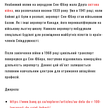
Неабиякий вплив на аеродром Сен-Юбер мала Друга
світова
війна
, яка розпочалася восени 1939 року. Уже в 1941 році, коли
бойові дії були в розпалі, аеропорт Сен-Юбер став військовою
базою. Як і інші аеропорти Канади, його перекваліфікували на
військову льотну школу. Навколо аеропорту побудували
спеціальні будівлі для розміщення майбутніх пілотів із країн-
членів Співдружності.
Після закінчення війни в 1968 році цивільний транспорт
повернувся до Сен-Юбера, поступово відновилась комерційна
діяльність аеропорту. Донині цей об’єкт залишається
головним навчальним центром для отримання авіаційних
професій.
Джерела:
https://www.banq.qc.ca/explorer/articles/au-dela-du-r-100-
laeroport-de-saint-hubert/