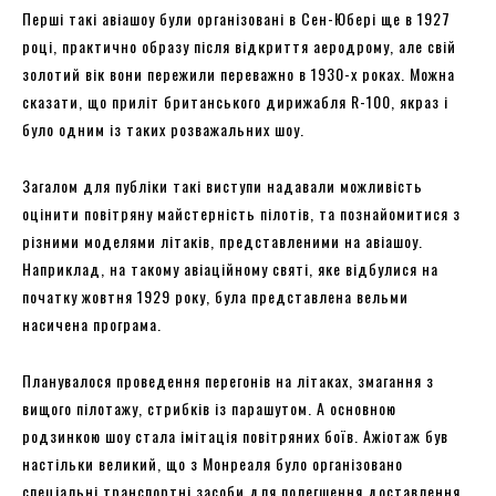
Перші такі авіашоу були організовані в Сен-Юбері ще в 1927
році, практично образу після відкриття аеродрому, але свій
золотий вік вони пережили переважно в 1930-х роках. Можна
сказати, що приліт британського дирижабля R-100, якраз і
було одним із таких розважальних шоу.
Загалом для публіки такі виступи надавали можливість
оцінити повітряну майстерність пілотів, та познайомитися з
різними моделями літаків, представленими на авіашоу.
Наприклад, на такому авіаційному святі, яке відбулися на
початку жовтня 1929 року, була представлена вельми
насичена програма.
Планувалося проведення перегонів на літаках, змагання з
вищого пілотажу, стрибків із парашутом. А основною
родзинкою шоу стала імітація повітряних боїв. Ажіотаж був
настільки великий, що з Монреаля було організовано
спеціальні транспортні засоби для полегшення доставлення