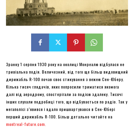
Зранку 1 серпня 1930 року на околиці Монреалю відбулася не
тривіальна подія. Величезний, від того ще більш видовищний
дирижабль R-100 почав своє стикування з вежею Сен-Юберу.
Кілька тисяч глядачів, яких попросили триматися якомога
далі від аеродрому, спостерігали за подією здалеку. Тисячі
інших слухали подробиці того, що відбувається по радіо. Так у
мегаполісі з’явився і вдало пришвартувався в Сен-Юбері
перший дирижабль R-100. Більш детально читайте на
montreal-future.com.