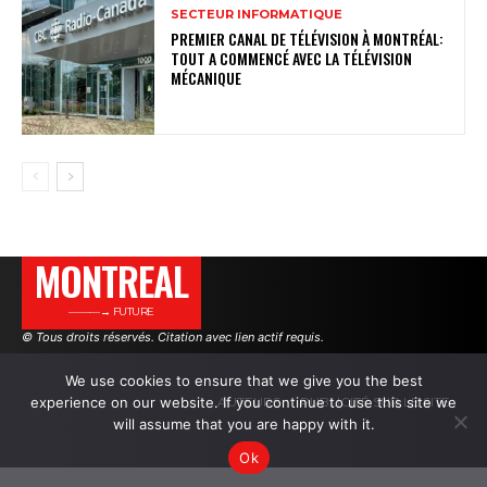
SECTEUR INFORMATIQUE
PREMIER CANAL DE TÉLÉVISION À MONTRÉAL:
TOUT A COMMENCÉ AVEC LA TÉLÉVISION
MÉCANIQUE
MONTREAL
———→ FUTURE
© Tous droits réservés. Citation avec lien actif requis.
We use cookies to ensure that we give you the best
experience on our website. If you continue to use this site we
AUTEURS
PUBLICITÉ SUR LE SITE
will assume that you are happy with it.
Ok
.
.
.