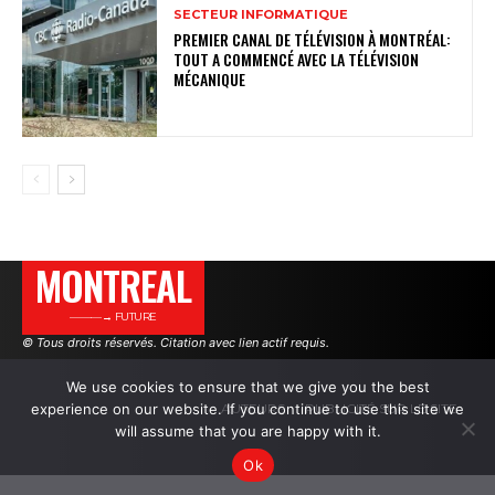
SECTEUR INFORMATIQUE
PREMIER CANAL DE TÉLÉVISION À MONTRÉAL:
TOUT A COMMENCÉ AVEC LA TÉLÉVISION
MÉCANIQUE
MONTREAL
———→ FUTURE
© Tous droits réservés. Citation avec lien actif requis.
We use cookies to ensure that we give you the best
experience on our website. If you continue to use this site we
AUTEURS
PUBLICITÉ SUR LE SITE
will assume that you are happy with it.
Ok
.
.
.