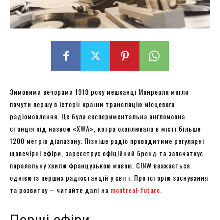
Зимовими вечорами 1919 року мешканці Монреаля могли
почути першу в історії країни трансляцію місцевого
радіомовлення. Це була експериментальна англомовна
станція під назвою «XWA», котра охоплювала в місті більше
1200 метрів діапазону. Пізніше радіо проводитиме регулярні
щовечірні ефіри, зареєструє офіційний бренд та започаткує
паралельну хвилю французькою мовою. CINW вважається
однією із перших радіостанцій у світі. Про історію заснування
та розвитку – читайте далі на
montreal-future
.
Перші ефіри