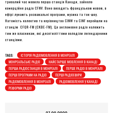
тривалий час мовила перша станція Канади, зайняло
комерційне радіо CFNV. Воно виходить французькою мовою, в
ефірі лунають розважальні програми, музика та ток-шоу.
Натомість колектив та керівництво CINW та CINF перейшли на
станцію CFQR-FM (CKBE-FM). Це англомовне радіо належить
тим же власникам, які десятиліттями володіли легендарними
станціями.
TAGS:
ІСТОРІЯ РАДІОМОВЛЕННЯ В МОНРЕАЛІ
МОНРЕАЛЬСЬКЕ РАДІО
НАЙСТАРІШЕ МОВЛЕННЯ В КАНАДІ
ПЕРША РАДІОСТАНЦІЯ В МОНРЕАЛІ
ПЕРШЕ РАДІО В МОНРЕАЛІ
ПЕРШІ ПРОГРАМИ НА РАДІО
ПЕРШІ РАДІОЕФІРИ
РАДІОМОВЛЕННЯ В МОНРЕАЛІ
РАДІОМОВЛЕННЯ У КАНАДІ
РЕФОРМИ РАДІО