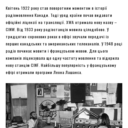
Квітень 1922 року став поворотним моментом в історії
радіомовлення Канади. Тоді уряд країни почав видавати
офіційні ліцензії на трансляції. XWA отримала нову назву –
CINW. Від 1933 року радіостанція мовила цілодобово. У
тридцятих-сорокових роках в ефірі звучали передачі із
перших канадських та американських телеканалів. У 1948 році
радіо починає мовити і французькою мовою. Для цього
компанія ліцензувала ще одну частоту мовлення та відкрила
нову станцію CINF. Найбільшу популярність у французькому
ефірі отримали програми Леона Лашанса.