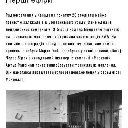
Радіомовлення у Канаді на початку 20 століття майже
повністю залежало від британського уряду. Саме одна із
лондонських компаній у 1915 році надала Монреалю ліцензію
на трансляцію мовлення. Її отримала саме станція XWA. На
той момент це радіо передавало виключно сигнали «тире-
крапка» із азбуки Морзе (світ перебував у стані великої війни).
Через 5 років канадський інженер із компанії «Марконі»
Артур Рансіман почав випробовувати трансляцію мовлення.
Він намагався передавати голосові повідомлення у середмісті
Монреаля.