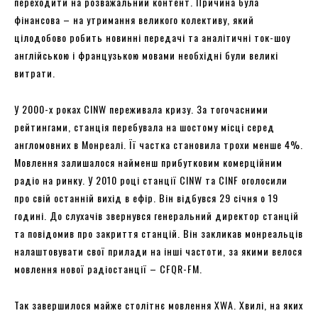
переходити на розважальний контент. Причина була
фінансова – на утримання великого колективу, який
цілодобово робить новинні передачі та аналітичні ток-шоу
англійською і французькою мовами необхідні були великі
витрати.
У 2000-х роках CINW переживала кризу. За тогочасними
рейтингами, станція перебувала на шостому місці серед
англомовних в Монреалі. Її частка становила трохи менше 4%.
Мовлення залишалося найменш прибутковим комерційним
радіо на ринку. У 2010 році станції CINW та CINF оголосили
про свій останній вихід в ефір. Він відбувся 29 січня о 19
годині. До слухачів звернувся генеральний директор станцій
та повідомив про закриття станцій. Він закликав монреальців
налаштовувати свої прилади на інші частоти, за якими велося
мовлення нової радіостанції – CFQR-FM.
Так завершилося майже столітнє мовлення XWA. Хвилі, на яких