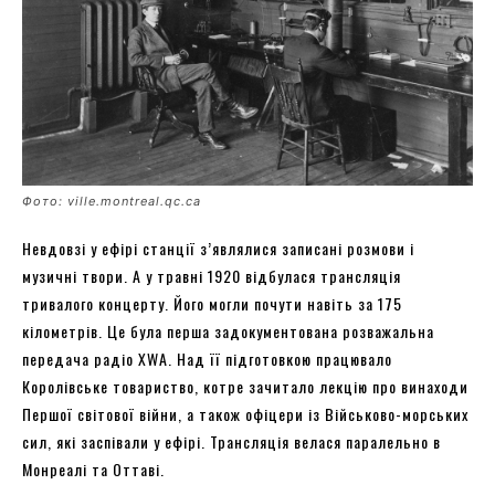
Фото: ville.montreal.qc.ca
Невдовзі у ефірі станції з’являлися записані розмови і
музичні твори. А у травні 1920 відбулася трансляція
тривалого концерту. Його могли почути навіть за 175
кілометрів. Це була перша задокументована розважальна
передача радіо XWA. Над її підготовкою працювало
Королівське товариство, котре зачитало лекцію про винаходи
Першої світової війни, а також офіцери із Військово-морських
сил, які заспівали у ефірі. Трансляція велася паралельно в
Монреалі та Оттаві.