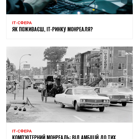
ІТ-СФЕРА
ЯК ПОЖИВАЄШ, IT-РИНКУ МОНРЕАЛЯ?
ІТ-СФЕРА
КОМП’ЮТЕРНИЙ МОНРЕАЛЬ: ВІД АМБІЦІЙ ДО ТИХ