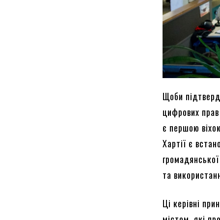
Щоби підтверд
цифрових прав
є першою віхо
Хартії є вста
громадянської
та використан
Ці керівні при
містом, які п