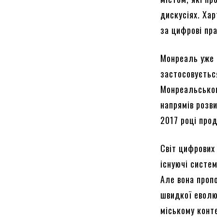
дискусіях. Ха
за цифрові пр
Монреаль уже 
застосовуєтьс
Монреальськог
напрямів розв
2017 році про
Світ цифрових
існуючі систем
Але вона пропо
швидкої еволю
міському конт