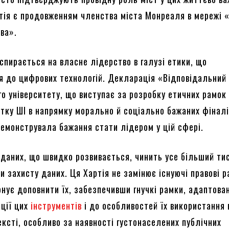
ртія є продовженням членства міста Монреаля в мережі 
ава».
спирається на власне лідерство в галузі етики, що
я до цифрових технологій. Декларація «Відповідальний
о університету, що виступає за розробку етичних рамок 
итку ШІ в напрямку морально й соціально бажаних фіналі
демонструвала бажання стати лідером у цій сфері.
 даних, що швидко розвивається, чинить усе більший ти
и захисту даних. Ця Хартія не замінює існуючі правові р
нує доповнити їх, забезпечивши гнучкі рамки, адаптова
ції цих
інструментів
і до особливостей їх використання 
ексті, особливо за наявності густонаселених публічних