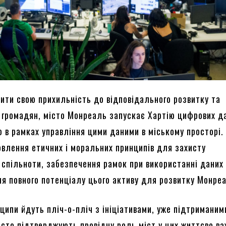
ити свою прихильність до відповідального розвитку та
 громадян, місто Монреаль запускає Хартію цифрових да
ю в рамках управління цими даними в міському просторі
новлення етичних і моральних принципів для захисту
 спільноти, забезпечення рамок при використанні даних 
ня повного потенціалу цього активу для розвитку Монре
нципи йдуть пліч-о-пліч з ініціативами, уже підтриманим
росто підтверджують провідну роль міст у цих життєво в