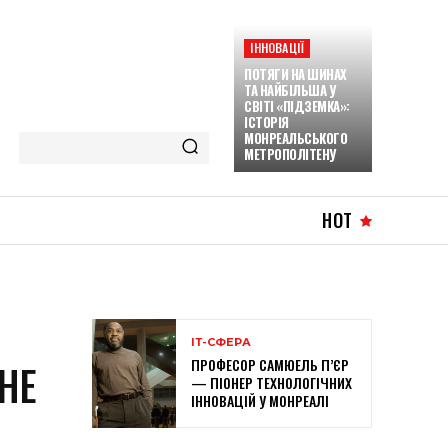
ІННОВАЦІЇ
ПОТЯГИ НА ШИНАХ
ТА НАЙБІЛЬША У
СВІТІ «ПІДЗЕМКА»:
ІСТОРІЯ
МОНРЕАЛЬСЬКОГО
МЕТРОПОЛІТЕНУ
HOT
ІТ-СФЕРА
ПРОФЕСОР САМЮЕЛЬ П’ЄР
НЕ
— ПІОНЕР ТЕХНОЛОГІЧНИХ
ІННОВАЦІЙ У МОНРЕАЛІ