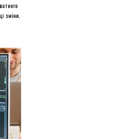
иватного
і зміни.