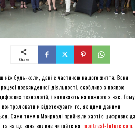
Share
ьш ніж будь-коли, дані є частиною нашого життя. Вони
процесі повсякденної діяльності, особливо з появою
ифрових технологій, і впливають на кожного з нас. Тому
, контролювати й відстежувати те, як цими даними
ся. Саме тому в Монреалі прийняли хартію цифрових да
е, та на що вона вплине читайте на
montreal-future.com
.