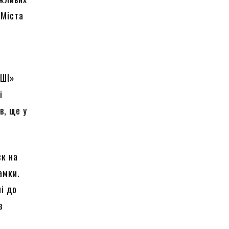
«Міста
 ШІ»
і
в, ще у
ск на
амки.
ні до
в