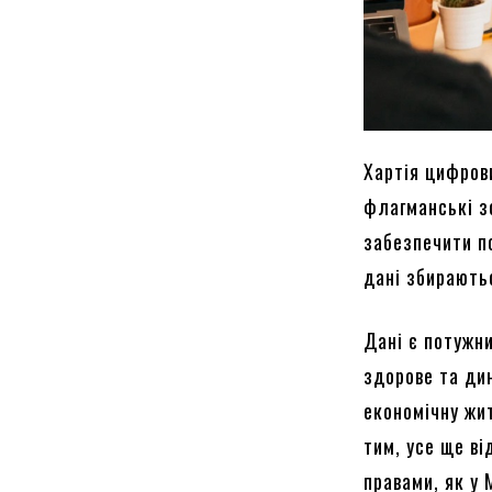
Хартія цифров
флагманські з
забезпечити по
дані збираютьс
Дані є потужн
здорове та ди
економічну жит
тим, усе ще в
правами, як у 