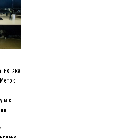
них, яка
. Метою
у місті
аля.
и
ажливих