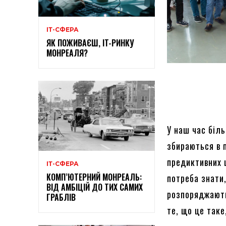
ІТ-СФЕРА
ЯК ПОЖИВАЄШ, IT-РИНКУ
МОНРЕАЛЯ?
У наш час біл
збираються в 
предиктивних ц
ІТ-СФЕРА
КОМП’ЮТЕРНИЙ МОНРЕАЛЬ:
потреба знати
ВІД АМБІЦІЙ ДО ТИХ САМИХ
розпоряджають
ГРАБЛІВ
те, що це так