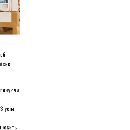
щоб
міські
опонуючи
у
З усім
риносить