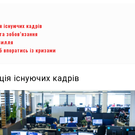
я існуючих кадрів
та зобов’язання
усилля
б впоратись із кризами
ція існуючих кадрів