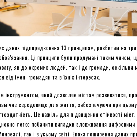
их даних підпорядкована 13 принципам, розбитим на три
обов’язання. Ці принципи були продумані таким чином, 
вагу, як до окремих людей, так і до громади, оскільки 
я від імені громадян та в їхніх інтересах.
им інструментом, який дозволяє містам розвиватися, пр
намічне середовище для життя, забезпечуючи при цьом
тєздатність. Це важіль для підвищення стійкості міст. 
ідносно легко побачити випадки зловживання цифровими
Монреалі, так і в усьому світі. Епоха поширення даних п