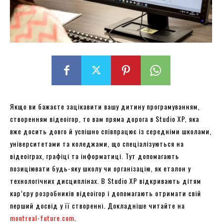
Якщо ви бажаєте зацікавити вашу дитину програмуванням,
створенням відеоігор, то вам пряма дорога в Studio XP, яка
вже досить довго й успішно співпрацює із середніми школами,
університетами та коледжами, що спеціалізуються на
відеоіграх, графіці та інформатиці. Тут допомагають
позиціювати будь-яку школу чи організацію, як еталон у
технологічних дисциплінах. В Studio XP відкривають дітям
кар’єру розробників відеоігор і допомагають отримати свій
перший досвід у її створенні. Докладніше читайте на
montreal-future.com
.