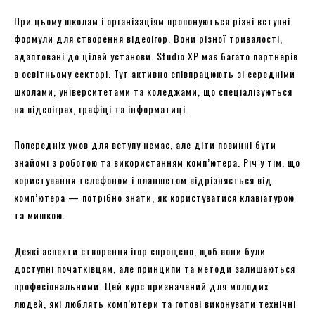
При цьому школам і організаціям пропонуються різні вступні
формули для створення відеоігор. Вони різної тривалості,
адаптовані до цілей установи. Studio XP має багато партнерів
в освітньому секторі. Тут активно співпрацюють зі середніми
школами, університетами та коледжами, що спеціалізуються
на відеоіграх, графіці та інформатиці.
Попередніх умов для вступу немає, але діти повинні бути
знайомі з роботою та використанням комп’ютера. Річ у тім, що
користування телефоном і планшетом відрізняється від
комп’ютера — потрібно знати, як користуватися клавіатурою
та мишкою.
Деякі аспекти створення ігор спрощено, щоб вони були
доступні початківцям, але принципи та методи залишаються
професіональними. Цей курс призначений для молодих
людей, які люблять комп’ютери та готові виконувати технічні