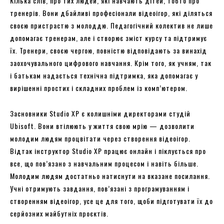
Кілька слів, про тих людей, які навчають дітей, тобто про
тренерів. Вони дбайливі професіонали відеоігор, які діляться
своєю пристрастю з молоддю. Педагогічний колектив не лише
допомагає тренерам, але і створює зміст курсу та підтримує
їх. Тренери, своєю чергою, повністю відповідають за винахід
заохочувального цифрового навчання. Крім того, як учням, так
і батькам надається технічна підтримка, яка допомагає у
вирішенні простих і складних проблем із комп’ютером.
Засновники Studio XP є колишніми директорами студій
Ubisoft. Вони втілюють у життя свою мрію — дозволити
молодим людям процвітати через створення відеоігор.
Відтак інструктор Studio XP працює онлайн і піклується про
все, що пов’язано з навчальним процесом і навіть більше.
Молодим людям достатньо натиснути на вказане посилання.
Учні отримують завдання, пов’язані з програмуванням і
створенням відеоігор, усе це для того, щоби підготувати їх до
серйозних майбутніх проєктів.