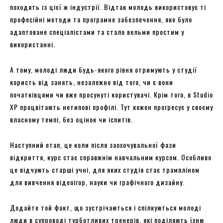
походять із цієї ж індустрії. Відтак молодь використовує ті
професійні методи та програмне забезпечення, яке було
адаптоване спеціалістами та стало вельми простим у
використанні.
А тому, молоді люди будь-якого рівня отримують у студії
користь від занять, незалежно від того, чи є вони
початківцями чи вже просунуті користувачі. Крім того, в Studio
XP процвітають нетипові профілі. Тут кожен прогресує у своєму
власному темпі, без оцінок чи іспитів.
Наступний етап, це коли після заохочувальної фази
відкриття, курс стає справжнім навчальним курсом. Особливо
це відчують старші учні, для яких студія стає трампліном
для вивчення відеоігор, науки чи графічного дизайну.
Додайте той факт, що зустрічаються і спілкуються молоді
люди в супроводі турботливих тренерів, які поділяють їхню