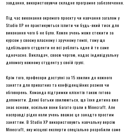
завдання, використовуючи складне програмне забезпечення.
Під час виконання окремого проєкту чи навчання загалом у
Studio XP не практикуються іспити чи будь-який тиск для
виконання чого б не було. Кожен учень може стежити за
курсом у своєму власному і зручному темпі, тому що
здебільшого студенти не всі роблять одне й те саме
одночасно. Викладач, своєю чергою, надає індивідуальну
допомогу кожному студенту у своїй групі.
Крім того, професори доступні за 15 хвилин до кожного
заняття для приватних та конфіденційних розмов чи
обговорень. Команда підтримки клієнтів також готова
допомогти. Деякі батьки хвилюються, що їхня дитина вже
знає основи, оскільки вони багато грали в Minecraft. Але
насправді рідко коли учень вважає це занадто простим
заняттям. В Studio XP використовують навчальну версію
Minecraft, яку місцеві експерти спеціально розробили саме