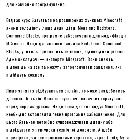
для навчання програмування.
Відтак курс базується на розширених функціях Minecraft,
якими володіють лише деякі діти. Мова про Redstone,
Command Blocks, програмне забезпечення для модифікації
MCreator. Якщо дитина вже вивчила Redstone і Command
Blocks, учитель призначить їй інший, відповідний рівень.
Адже викладачі — експерти Minecraft. Вони знають
відповідь на все та можуть запропонувати завдання, які
підійдуть кожному.
Якщо заняття відбуваються онлайн, то може знадобитись
допомога батьків. Вона стосується незначних коригувань
перед першим уроком. Якщо ваша дитина кодує Minecraft,
необхідно встановити певне програмне забезпечення. Для
цього батькам потрібно супроводжувати дитину або
відвідувати з нею уроки технічної допомоги. А щоби
перевірити, чи все працюватиме коректно, якраз і слід бути