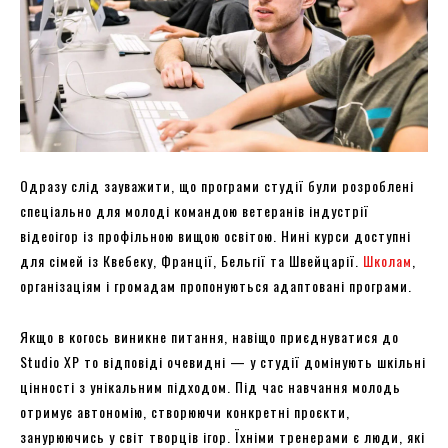
Одразу слід зауважити, що програми студії були розроблені
спеціально для молоді командою ветеранів індустрії
відеоігор із профільною вищою освітою. Нині курси доступні
для сімей із Квебеку, Франції, Бельгії та Швейцарії.
Школам
,
організаціям і громадам пропонуються адаптовані програми.
Якщо в когось виникне питання, навіщо приєднуватися до
Studio XP то відповіді очевидні — у студії домінують шкільні
цінності з унікальним підходом. Під час навчання молодь
отримує автономію, створюючи конкретні проєкти,
занурюючись у світ творців ігор. Їхніми тренерами є люди, які