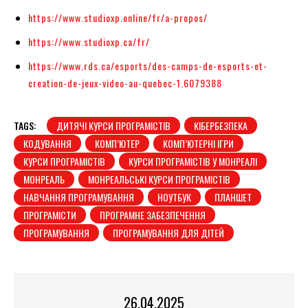
https://www.studioxp.online/fr/a-propos/
https://www.studioxp.ca/fr/
https://www.rds.ca/esports/des-camps-de-esports-et-
creation-de-jeux-video-au-quebec-1.6079388
TAGS:
ДИТЯЧІ КУРСИ ПРОГРАМІСТІВ
КІБЕРБЕЗПЕКА
КОДУВАННЯ
КОМП’ЮТЕР
КОМП’ЮТЕРНІ ІГРИ
КУРСИ ПРОГРАМІСТІВ
КУРСИ ПРОГРАМІСТІВ У МОНРЕАЛІ
МОНРЕАЛЬ
МОНРЕАЛЬСЬКІ КУРСИ ПРОГРАМІСТІВ
НАВЧАННЯ ПРОГРАМУВАННЯ
НОУТБУК
ПЛАНШЕТ
ПРОГРАМІСТИ
ПРОГРАМНЕ ЗАБЕЗПЕЧЕННЯ
ПРОГРАМУВАННЯ
ПРОГРАМУВАННЯ ДЛЯ ДІТЕЙ
26.04.2025