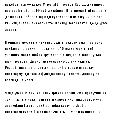
подобається — кодер Minecraft, творець Roblox, дизайнер,
програміст або графічний дизайнер. Ці різноманітні варіанти
дозволяють обрати періоди курсу протягом року чи під час
канікул, онлайн або особисто. Не слід пояснювати, що це дуже
зручно.
Починати можна в кілька періодів впродовж року. Програма
поділена на модульні розділи по 10 годин уроків, щоб
учасники могли знайти групу свого рівня, коли повернуться
після перерви. Ця система онлайн-курсів унікальна.
Розроблена спеціально для молоді, а тому має веселу
платформу, до того ж функціональну та заохочувальну до
взаємодії в класі.
Якщо учень із тих, чи інших причин не зміг бути присутнім на
заняттях, він може працювати самостійно, використовуючи
зрозумілий і детальний матеріал курсу на Moodle —
платформі курсу. Ще одна зручність — у разі виникнення