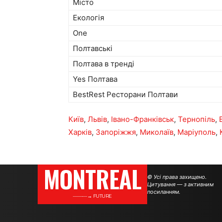
Місто
Екологія
One
Полтавські
Полтава в тренді
Yes Полтава
BestRest Ресторани Полтави
Київ
,
Львів
,
Івано-Франківськ
,
Тернопіль
,
Харків
,
Запоріжжя
,
Миколаїв
,
Маріуполь
,
MONTREAL
© Усі права захищено.
Цитування — з активним
посиланням.
———→ FUTURE