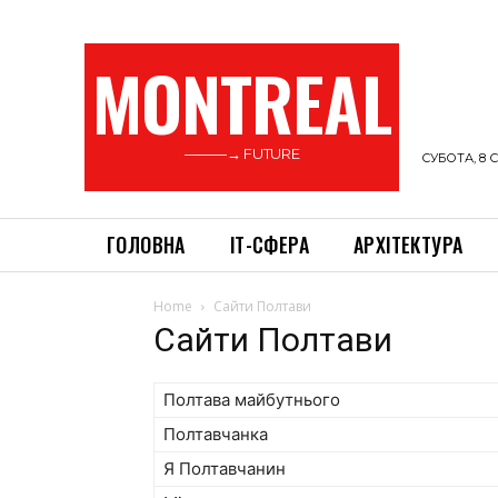
MONTREAL
———→ FUTURE
СУБОТА, 8 С
ГОЛОВНА
ІТ-СФЕРА
АРХІТЕКТУРА
Home
Сайти Полтави
Сайти Полтави
Полтава майбутнього
Полтавчанка
Я Полтавчанин