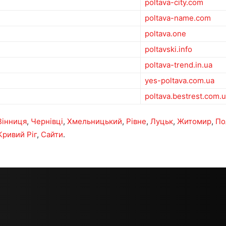
poltava-city.com
poltava-name.com
poltava.one
poltavski.info
poltava-trend.in.ua
yes-poltava.com.ua
poltava.bestrest.com.
Вінниця
,
Чернівці
,
Хмельницький
,
Рівне
,
Луцьк
,
Житомир
,
По
Кривий Ріг
,
Сайти
.