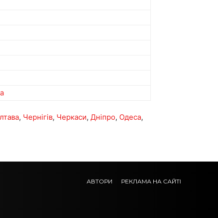
ua
лтава
,
Чернігів
,
Черкаси
,
Дніпро
,
Одеса
,
АВТОРИ
РЕКЛАМА НА САЙТІ