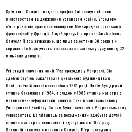
Крім того, Самуель надавав професійні послуги кільком
міністерствам та державним установам країни. Упродовж
п’яти років він працював експертом Міжнародної організації
франкофонії у Франції. А щоб зрозуміти професійний рівень
Самуеля П’єра зауважимо, що лише за останні 30 років він
керував або брав участь у проєктах на загальну суму понад 32
мільйони доларів.
Усі стадії навчання юний П’єр проходив у Монреалі. Він
здобув ступінь бакалавра із цивільного будівництва в
Політехнічній школі мегаполіса в 1981 році. Потім був другий
ступінь бакалавра в 1984, а слідом у 1985 ступінь магістра з
математики-інформатики, знову ж таки в монреальському
Університеті Квебеку. За тим було навчання в Монреальському
університеті, де гаїтянець за походженням здобував другий
ступінь магістра з економіки, і здобув його в 1987 році.
Останній етап свого навчання Самуель П’єр проходив у