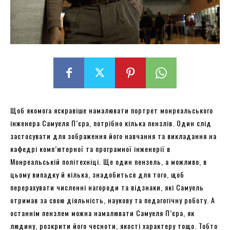
Щоб якомога яскравіше намалювати портрет монреальського
інженера Самуеля П’єра, потрібно кілька пензлів. Один слід
застосувати для зображення його навчання та викладання на
кафедрі комп’ютерної та програмної інженерії в
Монреальській політехніці. Ще один пензель, а можливо, в
цьому випадку й кілька, знадобиться для того, щоб
перерахувати численні нагороди та відзнаки, які Самуель
отримав за свою діяльність, наукову та педагогічну роботу. А
останнім пензлем можна намалювати Самуеля П’єра, як
людину, розкрити його чесноти, якості характеру тощо. Тобто