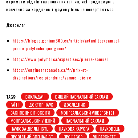
стримати відтік талановитих гаїтян, які продовжують
навчання за кордоном і додому більше повертаються.
Джерела:
https://blogue.genium360.ca/article/actualites/samuel-
pierre-polytechnique-genie/
https://www.polymtl.ca/expertises/pierre-samuel
https://engineerscanada.ca/fr/prix-et-
distinctions/recipiendaire/samuel-pierre
TAGS:
ВИКЛАДАЧ
ВИЩИЙ НАВЧАЛЬНИЙ ЗАКЛАД
ГАЇТІ
ДОКТОР НАУК
ДОСЛІДНИК
ЗАСНОВНИК ІТ-ОСВІТИ
МОНРЕАЛЬСЬКИЙ УНІВЕРСИТЕТ
МОНРЕАЛЬСЬКИЙ УЧЕНИЙ
НАВЧАЛЬНИЙ ЗАКЛАД
НАУКОВА ДІЯЛЬНІСТЬ
НАУКОВА КАР’ЄРА
НАУКОВЕЦЬ
ПРОВІДНИЙ СПЕЦІАЛІСТ
ПРОФЕСОР
УНІВЕРСИТЕТ