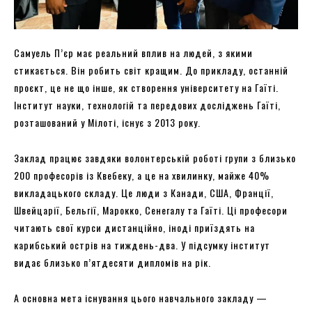
Самуель П’єр має реальний вплив на людей, з якими
стикається. Він робить світ кращим. До прикладу, останній
проєкт, це не що інше, як створення університету на Гаїті.
Інститут науки, технологій та передових досліджень Гаїті,
розташований у Мілоті, існує з 2013 року.
Заклад працює завдяки волонтерській роботі групи з близько
200 професорів із Квебеку, а це на хвилинку, майже 40%
викладацького складу. Це люди з Канади, США, Франції,
Швейцарії, Бельгії, Марокко, Сенегалу та Гаїті. Ці професори
читають свої курси дистанційно, іноді приїздять на
карибський острів на тиждень-два. У підсумку інститут
видає близько п’ятдесяти дипломів на рік.
А основна мета існування цього навчального закладу —