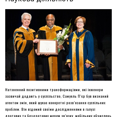
Натхненний позитивними трансформаціями, які інженери
зазвичай додають у суспільство, Самуель П’єр був визнаний
агентом змін, який шукає конкретні розв’язання суспільних
проблем. Він відомий своїми дослідженнями в галузі
дротових та бездротових мереж зв’язку, мобільних обчислень