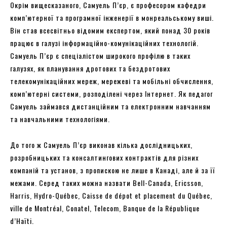
Окрім вищесказаного, Самуель П’єр, є професором кафедри
комп’ютерної та програмної інженерії в монреальському виші.
Він став всесвітньо відомим експертом, який понад 30 років
працює в галузі інформаційно-комунікаційних технологій.
Самуель П’єр є спеціалістом широкого профілю в таких
галузях, як планування дротових та бездротових
телекомунікаційних мереж, мережеві та мобільні обчислення,
комп’ютерні системи, розподілені через Інтернет. Як педагог
Самуель займався дистанційним та електронним навчанням
та навчальними технологіями.
До того ж Самуель П’єр виконав кілька дослідницьких,
розробницьких та консалтингових контрактів для різних
компаній та установ, з пропискою не лише в Канаді, але й за її
межами. Серед таких можна назвати Bell-Canada, Ericsson,
Harris, Hydro-Québec, Caisse de dépot et placement du Québec,
ville de Montréal, Conatel, Telecom, Banque de la République
d’Haïti.