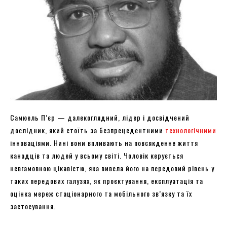
Самюель П’єр — далекоглядний, лідер і досвідчений
дослідник, який стоїть за безпрецедентними
технологічними
інноваціями. Нині вони впливають на повсякденне життя
канадців та людей у ​​всьому світі. Чоловік керується
невгамовною цікавістю, яка вивела його на передовий рівень у
таких передових галузях, як проєктування, експлуатація та
оцінка мереж стаціонарного та мобільного зв’язку та їх
застосування.