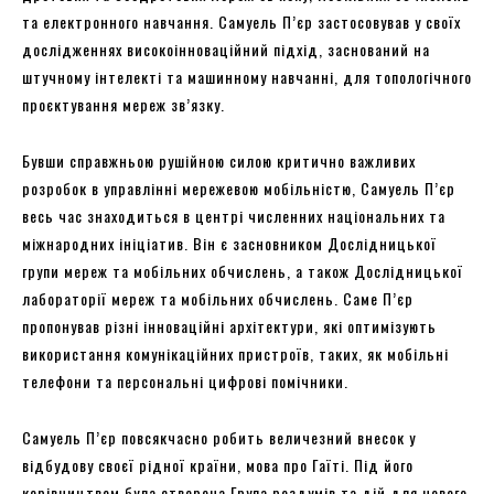
та електронного навчання. Самуель П’єр застосовував у своїх
дослідженнях високоінноваційний підхід, заснований на
штучному інтелекті та машинному навчанні, для топологічного
проєктування мереж зв’язку.
Бувши справжньою рушійною силою критично важливих
розробок в управлінні мережевою мобільністю, Самуель П’єр
весь час знаходиться в центрі численних національних та
міжнародних ініціатив. Він є засновником Дослідницької
групи мереж та мобільних обчислень, а також Дослідницької
лабораторії мереж та мобільних обчислень. Саме П’єр
пропонував різні інноваційні архітектури, які оптимізують
використання комунікаційних пристроїв, таких, як мобільні
телефони та персональні цифрові помічники.
Самуель П’єр повсякчасно робить величезний внесок у
відбудову своєї рідної країни, мова про Гаїті. Під його
керівництвом була створена Група роздумів та дій для нового