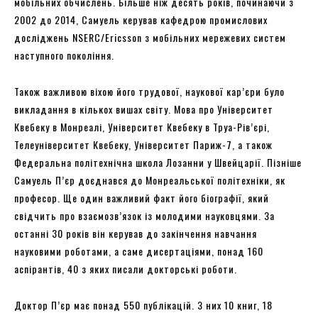
мобільних обчислень. Більше ніж десять років, починаючи з
2002 до 2014, Самуель керував кафедрою промислових
досліджень NSERC/Ericsson з мобільних мережевих систем
наступного покоління.
Також важливою віхою його трудової, наукової кар’єри було
викладання в кількох вишах світу. Мова про Університет
Квебеку в Монреалі, Університет Квебеку в Труа-Рів’єрі,
Телеуніверситет Квебеку, Університет Париж-7, а також
Федеральна політехнічна школа Лозанни у Швейцарії. Пізніше
Самуель П’єр доєднався до Монреальської політехніки, як
професор. Ще один важливий факт його біографії, який
свідчить про взаємозв’язок із молодими науковцями. За
останні 30 років він керував до закінчення навчання
науковими роботами, а саме дисертаціями, понад 160
аспірантів, 40 з яких писали докторські роботи.
Доктор П’єр має понад 550 публікацій. З них 10 книг, 18